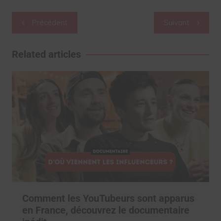
Navigation
Précédent
Suivant
de
l’article
Related articles
Comment les YouTubeurs sont apparus
en France, découvrez le documentaire