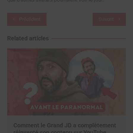
Navigation
Précédent
Suivant
de
l’article
Related articles
Comment le Grand JD a complètement
réinventé son contenu sur YouTube