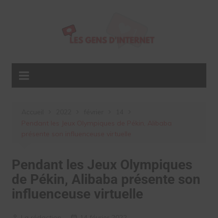
Aller
au
contenu
Accueil
2022
février
14
Pendant les Jeux Olympiques de Pékin, Alibaba
présente son influenceuse virtuelle
Pendant les Jeux Olympiques
de Pékin, Alibaba présente son
influenceuse virtuelle
La rédaction
14 février 2022