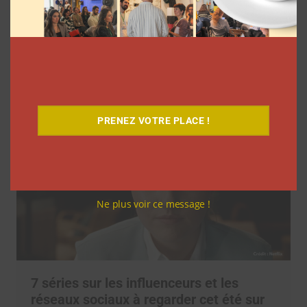
l’agence L’Intrus a « réconcilié »
marques et créateurs de contenu avec
M6
Clara Phelippeaux
6 août 2026
PRENEZ VOTRE PLACE !
Ne plus voir ce message !
7 séries sur les influenceurs et les
réseaux sociaux à regarder cet été sur