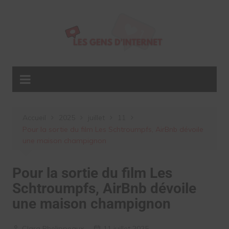
Aller
au
contenu
Accueil
2025
juillet
11
Pour la sortie du film Les Schtroumpfs, AirBnb dévoile
une maison champignon
Pour la sortie du film Les
Schtroumpfs, AirBnb dévoile
une maison champignon
Clara Phelippeaux
11 juillet 2025