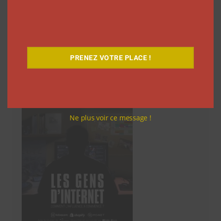
1
2
3
…
814
Suivant
des
articles
PRENEZ VOTRE PLACE !
Découvrez notre documentaire
Ne plus voir ce message !