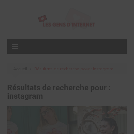
Aller
au
contenu
Accueil
Résultats de recherche pour : instagram
Résultats de recherche pour :
instagram