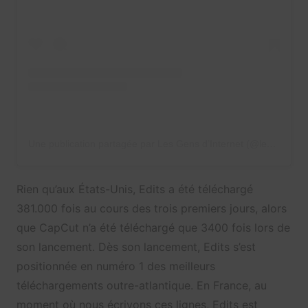
Une publication partagée par Les Gens d’Internet (@les_gens_dinternet)
Rien qu’aux États-Unis, Edits a été téléchargé
381.000 fois au cours des trois premiers jours, alors
que CapCut n’a été téléchargé que 3400 fois lors de
son lancement. Dès son lancement, Edits s’est
positionnée en numéro 1 des meilleurs
téléchargements outre-atlantique. En France, au
moment où nous écrivons ces lignes, Edits est