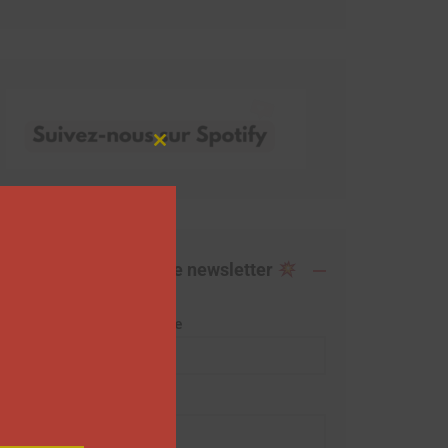
Close
this
module
Abonnez-vous à notre newsletter
Adresse de messagerie
Prénom