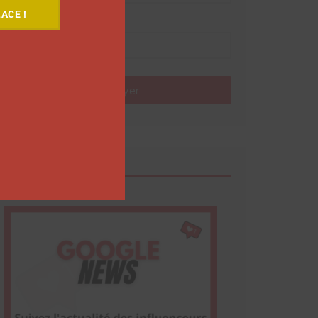
ACE !
Nom
Envoyer
Google News