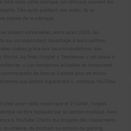
se rend dans cette rubrique, on retrouve souvent les
ghla. Dès qu’ils publient une vidéo, ils se
s places de la rubrique.
s étaient universelles, alors qu’en 2025, les
ents qui correspondent davantage à leurs centres
uvelles vidéos grâce aux recommandations, aux
Shorts. Au final, l’onglet « Tendances » est laissé à
tendances. « Les tendances actuelles se composent
communautés de fans et il existe plus de micro-
iverses que jamais auparavant », explique YouTube
c’est pour cette raison que le 21 juillet, l’onglet
rubrique va être replacée par la section musique. Avec
rtance à YouTube Charts qui imagine des classements
e, du cinéma, du podcast ou encore du gaming.