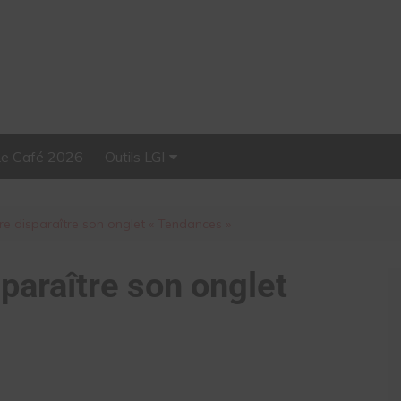
Le Café 2026
Outils LGI
Stellar, plateforme
d’influence tout-en-un
re disparaître son onglet « Tendances »
paraître son onglet