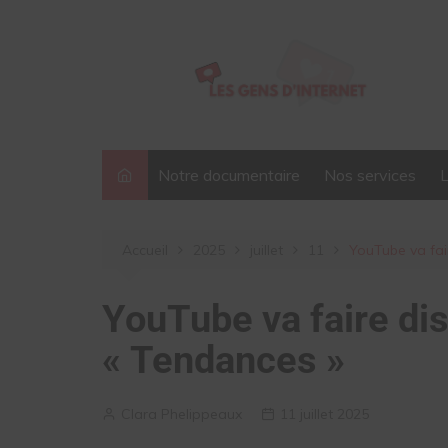
Aller
au
contenu
Notre documentaire
Nos services
Accueil
2025
juillet
11
YouTube va fai
YouTube va faire dis
« Tendances »
Clara Phelippeaux
11 juillet 2025