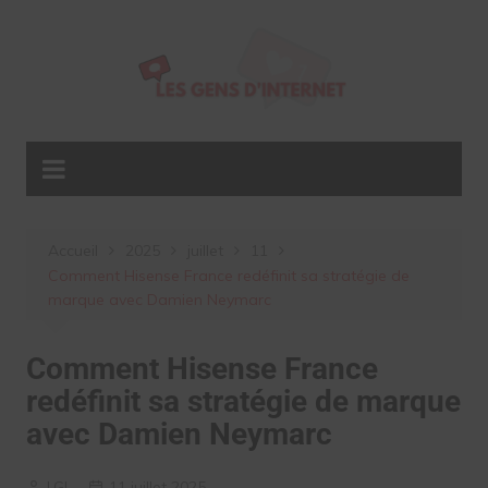
Aller
au
contenu
Accueil
2025
juillet
11
Comment Hisense France redéfinit sa stratégie de
marque avec Damien Neymarc
Comment Hisense France
redéfinit sa stratégie de marque
avec Damien Neymarc
LGI
11 juillet 2025