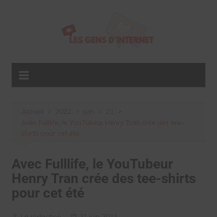
Aller
au
contenu
Accueil
2022
juin
21
Avec Fulllife, le YouTubeur Henry Tran crée des tee-
shirts pour cet été
Avec Fulllife, le YouTubeur
Henry Tran crée des tee-shirts
pour cet été
La rédaction
21 juin 2022