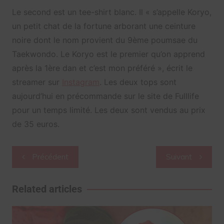
Le second est un tee-shirt blanc. Il «
s’appelle Koryo,
un petit chat de la fortune arborant une ceinture
noire dont le nom provient du 9ème poumsae du
Taekwondo. Le Koryo est le premier qu’on apprend
après la 1ère dan et c’est mon préféré », écrit le
streamer sur
Instagram
. Les deux tops sont
aujourd’hui en précommande sur le site de
Fulllife
pour un temps limité
. Les deux sont vendus au prix
de 35 euros.
Navigation
Précédent
Suivant
de
l’article
Related articles