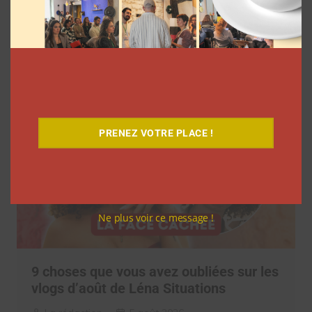
réseaux sociaux à regarder cet été sur
Netflix
Clara Phelippeaux
5 août 2026
PRENEZ VOTRE PLACE !
Ne plus voir ce message !
9 choses que vous avez oubliées sur les
vlogs d’août de Léna Situations