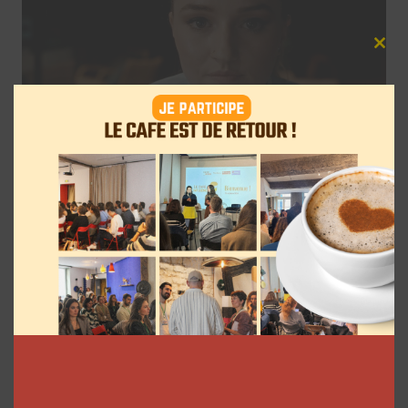
Clos
this
mod
7 séries sur les influenceurs et les
réseaux sociaux à regarder cet été sur
Netflix
Clara Phelippeaux
5 août 2026