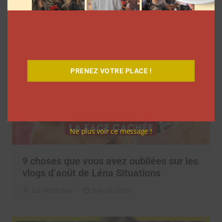
Clara Phelippeaux
5 août 2026
PRENEZ VOTRE PLACE !
Ne plus voir ce message !
9 choses que vous avez oubliées sur les
vlogs d’août de Léna Situations
La rédaction
5 août 2026