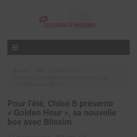
Aller
au
contenu
Accueil
2025
juillet
8
Pour l’été, Chloé B présente « Golden Hour », sa
nouvelle box avec Blissim
Pour l’été, Chloé B présente
« Golden Hour », sa nouvelle
box avec Blissim
Clara Phelippeaux
8 juillet 2025