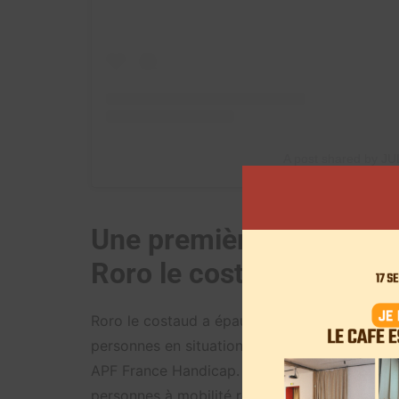
A post shared by JU
Une première collection
Roro le costaud
Roro le costaud a épaulé l’équipe dans la co
personnes en situation de handicap.
Cette co
APF France Handicap. « Afin de proposer des
personnes à mobilité réduite, Jules a travaill