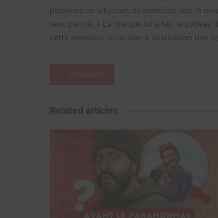
personne en situation de handicap soit le mod
tenu parole. » La marque lui a fait le cadeau
cette première collection à destination des p
Navigation
Précédent
de
l’article
Related articles