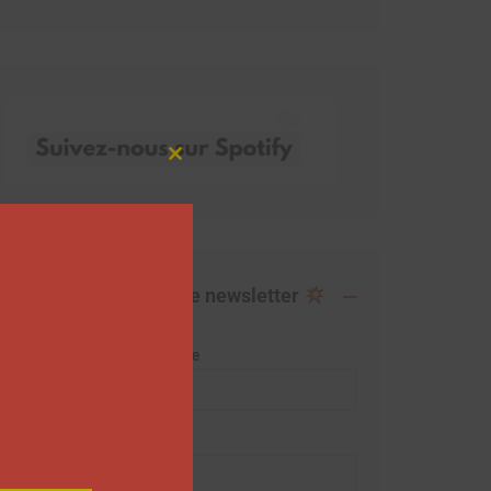
Close
this
module
Abonnez-vous à notre newsletter
Adresse de messagerie
Prénom