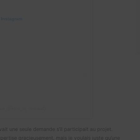
 Instagram
aud (@roro_le_costaud)
it une seule demande s’il participait au projet.
pertise gracieusement, mais je voulais juste qu’une