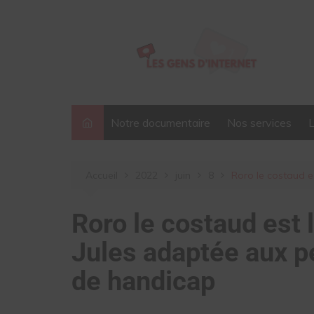
Aller
au
contenu
Notre documentaire
Nos services
Accueil
2022
juin
8
Roro le costaud e
Roro le costaud est l
Jules adaptée aux p
de handicap