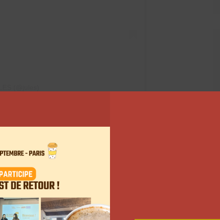
LES (@jules)
 de ce type pour Jules avec
nception de ces nouveaux produits destinée aux
llection capsule
a été imaginée avec l’association
 vêtements adaptés aux besoins spécifiques des
é avec
APF France Handicap
pour développer une