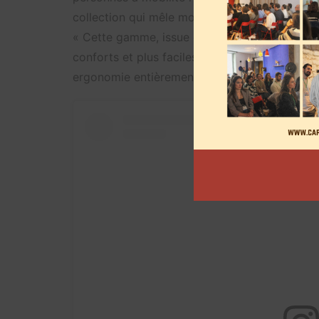
collection qui mêle mode et handicap », indiq
« Cette gamme, issue de cette étroite collab
conforts et plus faciles à enfiler: des taille
ergonomie entièrement revue… ».