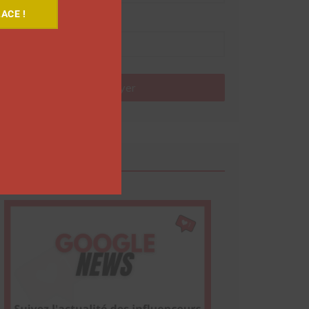
ACE !
Nom
Envoyer
Google News