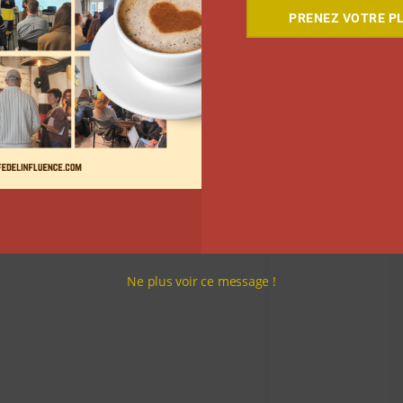
PRENEZ VOTRE PL
ue l’enseigne sur les pages de vente des produits.
oration, donne naissance à des vêtements plus
s élastiquées, des boutonnages aimantés, une
Ne plus voir ce message !