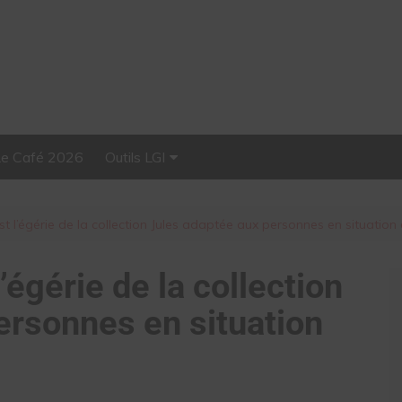
Le Café 2026
Outils LGI
Stellar, plateforme
d’influence tout-en-un
st l’égérie de la collection Jules adaptée aux personnes en situatio
’égérie de la collection
ersonnes en situation