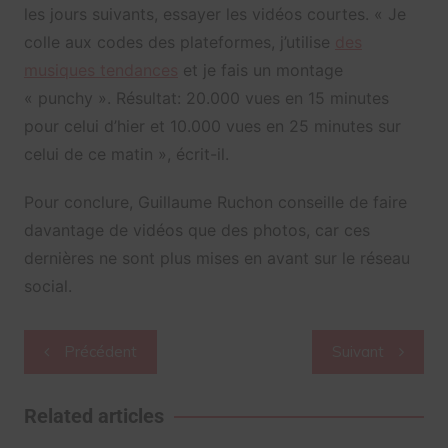
les jours suivants, essayer les vidéos courtes. « Je
colle aux codes des plateformes, j’utilise
des
musiques tendances
et je fais un montage
« punchy ». Résultat: 20.000 vues en 15 minutes
pour celui d’hier et 10.000 vues en 25 minutes sur
celui de ce matin », écrit-il.
Pour conclure, Guillaume Ruchon conseille de faire
davantage de vidéos que des photos, car ces
dernières ne sont plus mises en avant sur le réseau
social.
Navigation
Précédent
Suivant
de
l’article
Related articles