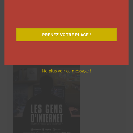
1
2
3
…
221
Suivant
des
articles
PRENEZ VOTRE PLACE !
Découvrez notre documentaire
Ne plus voir ce message !