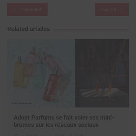
Navigation
Précédent
Suivant
de
l’article
Related articles
Adopt Parfums se fait voler ses mini-
brumes sur les réseaux sociaux
La rédaction
24 juillet 2026