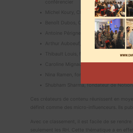
conférencier
Michel Koury, CEO de MCK
Benoît Dubos, CEO Scalezia.co
Antoine Périgne, directeur général de 
Arthur Auboeuf, cofondateur de Time f
Thibault Louis, freelance
Caroline Mignaux, CEO de Reachmake
Nina Ramen, fondatrice de la Manufac
Shubham Sharma, fondateur de Notion
Ces créateurs de contenu réunissent en moyen
définit comme des micro-influenceurs. Ils pu
Avec ce classement, il est facile de se rendr
seulement les RH. Cette thématique a en effet 