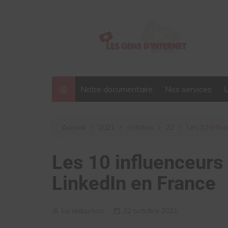
Aller
au
contenu
Notre documentaire
Nos services
Accueil
2021
octobre
22
Les 10 influ
Les 10 influenceurs
LinkedIn en France
La rédaction
22 octobre 2021