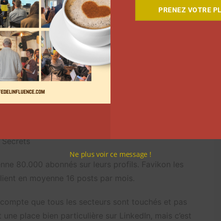
PRENEZ VOTRE PL
la Social Media Family
or the Planet
r
ture du Copywriting
 Secrets
Ne plus voir ce message !
ne 80.000 abonnés sur leurs profils. Favikon les
blient en moyenne 16 posts par mois.
e compte que tous les secteurs sont touchés et pas
une place bien particulière sur LinkedIn, mais c’est