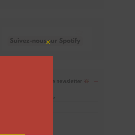
Close
this
module
Abonnez-vous à notre newsletter
Adresse de messagerie
Prénom