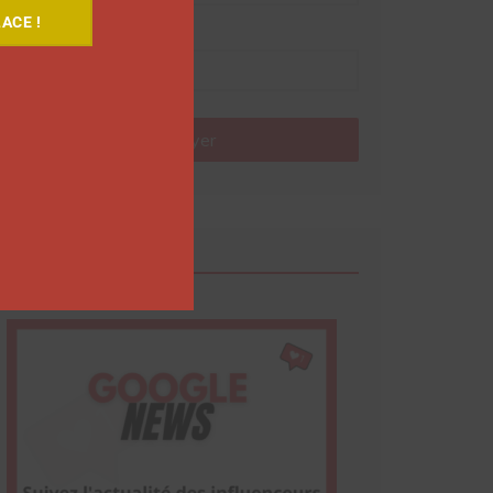
ACE !
Nom
Envoyer
Google News