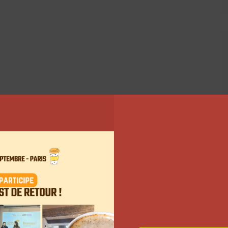
 LinkedIn français
uipe de Favikon
a mis en ligne son classement des
e
e conseil et formations Vendeurs d’Elite et