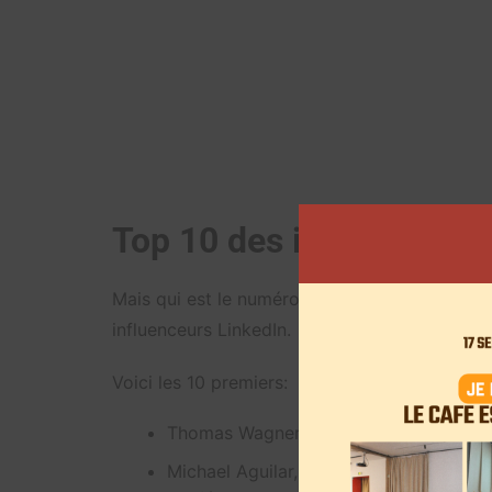
Top 10 des influenceurs
Mais qui est le numéro 1? Ce 21 octobre,
l’éq
influenceurs LinkedIn.
Voici les 10 premiers:
Thomas Wagner, fondateur de Bon Pot
Michael Aguilar, dirigeant du cabinet d