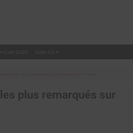
Le Café 2026
Outils LGI
Stellar, plateforme
d’influence tout-en-un
enceurs les plus remarqués sur LinkedIn en France
 les plus remarqués sur