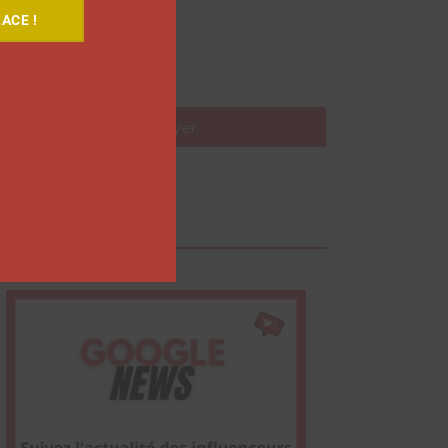
ACE !
Nom
Envoyer
Google News