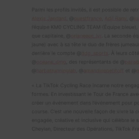
Parmi les profils invités, il est possible de re
Alexis Jandard
, @
ouestfrance
,
Adil Rami
, @
j
l’équipe KM0 CYCLING TEAM (Équipe bleue)
que capitaine, @
orlaneeee_lvr
. La seconde é
jaune) avec à sa tête le duo de frères jumeau
derrière le compte @
ltdg_sports
. À leurs côt
@
oceane_dmg
, des représentants de @
parisb
@
harbatrunninglab
, @
amandinepetitoff
et @
m
« La TikTok Cycling Race incarne notre engag
formes. En investissant le Tour de France av
créer un événement dans l’événement pour p
course. C’est une nouvelle façon de vivre la 
engagée, créative et inclusive qui célèbre le 
Cheylan, Directeur des Opérations, TikTok Fr