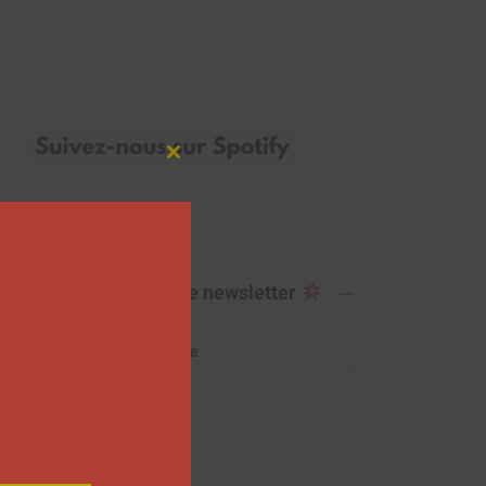
Close
this
module
Abonnez-vous à notre newsletter
Adresse de messagerie
Prénom