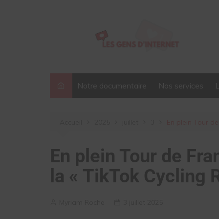
Aller
au
contenu
Notre documentaire
Nos services
Accueil
2025
juillet
3
En plein Tour de
En plein Tour de Fra
la « TikTok Cycling 
Myriam Roche
3 juillet 2025