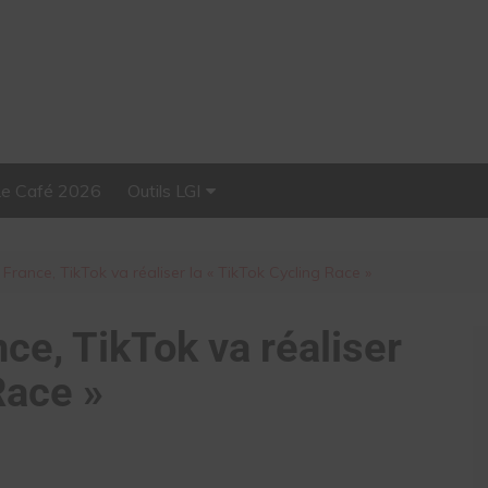
Le Café 2026
Outils LGI
Stellar, plateforme
d’influence tout-en-un
 France, TikTok va réaliser la « TikTok Cycling Race »
nce, TikTok va réaliser
Race »