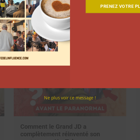
PRENEZ VOTRE PL
Suivant
Ne plus voir ce message !
Comment le Grand JD a
complètement réinventé son