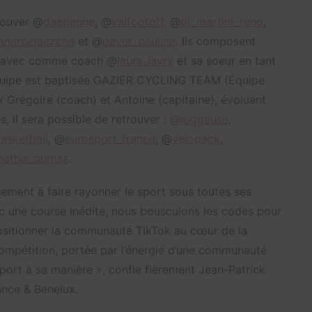
trouver @
daetienne
, @
valfootoff,
@
pj_martini_reno
,
uanarbelaezche
et @
payet_pauline
. Ils composent
, avec comme coach @
laura_lavry
et sa soeur en tant
quipe est baptisée GAZIER CYCLING TEAM (Équipe
x Grégoire (coach) et Antoine (capitaine), évoluant
és, il sera possible de retrouver :
@joggeuse
,
asketball
, @
eurosport_france
, @
velopack
,
athis_dumas
.
ement à faire rayonner le sport sous toutes ses
ec une course inédite, nous bousculons les codes pour
ositionner la communauté TikTok au cœur de la
compétition, portée par l’énergie d’une communauté
sport à sa manière », confie fièrement Jean-Patrick
ance & Benelux.