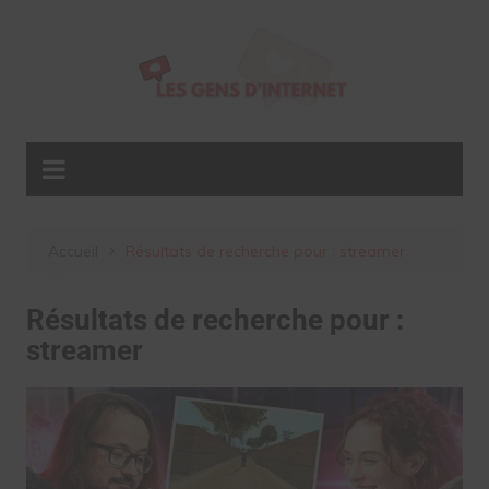
Aller
au
contenu
Accueil
Résultats de recherche pour : streamer
Résultats de recherche pour :
streamer