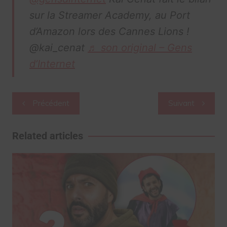
sur la Streamer Academy, au Port
d’Amazon lors des Cannes Lions !
@kai_cenat
♬ son original – Gens
d’Internet
Navigation
Précédent
Suivant
de
l’article
Related articles