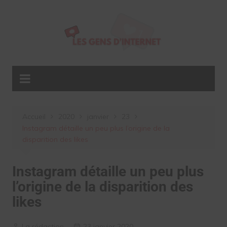
Aller
au
contenu
Accueil
2020
janvier
23
Instagram détaille un peu plus l’origine de la
disparition des likes
Instagram détaille un peu plus
l’origine de la disparition des
likes
La rédaction
23 janvier 2020