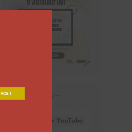
Close
this
module
ACE !
Découvrez nos vidéos