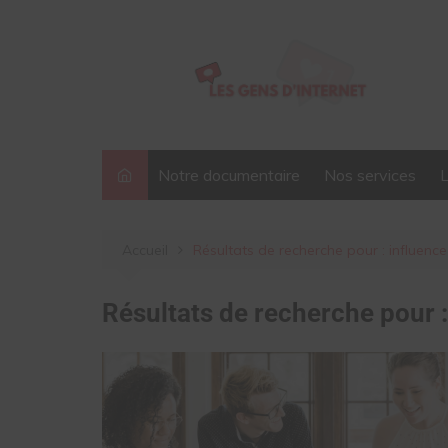
Aller
au
contenu
Notre documentaire
Nos services
Accueil
Résultats de recherche pour : influenc
Résultats de recherche pour 