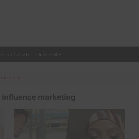
Le Café 2026
Outils LGI
Stellar, plateforme
d’influence tout-en-un
e marketing
:
influence marketing