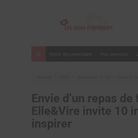
Aller
au
contenu
Notre documentaire
Nos services
Accueil
2022
décembre
21
Envie d’un
Envie d’un repas de f
Elle&Vire invite 10 
inspirer