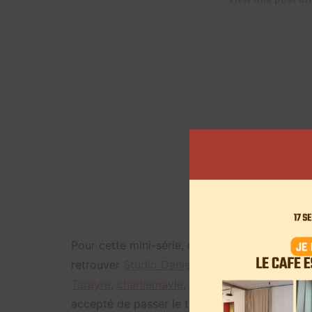
A post shared by Aure • Kil
Pour cette mini-série, ce sont 10 créateurs de 
retrouver
Studio Danielle
,
arthurlombard
,
hun
Tarayre
,
charliemavie
,
acha_happybody
,
dans
accepté de passer le tablier pour confectionne