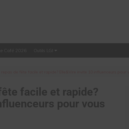
Le Café 2026
Outils LGI
Stellar, plateforme
d’influence tout-en-un
 repas de fête facile et rapide? Elle&Vire invite 10 influenceurs pour 
ête facile et rapide?
influenceurs pour vous