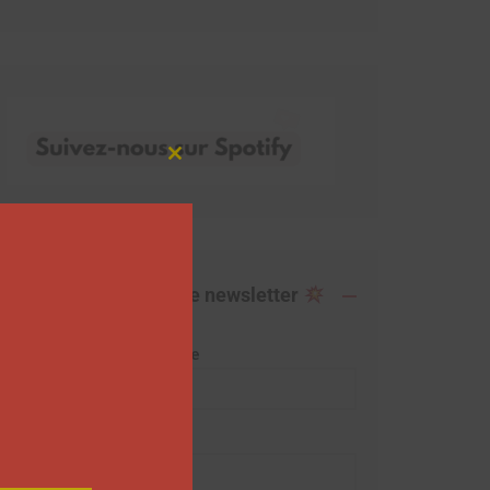
Close
this
module
Abonnez-vous à notre newsletter
Adresse de messagerie
Prénom