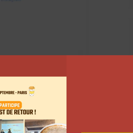
lian • Rio (@pazapah)
contenu qui ont été sollicités. On peut ainsi
gryconsti
,
justunf
renchie
,
lapetitechefmumu
,
Norbe
rt
lacuisinedejeremy
et
Le Coin du Pâtissier.
Ils ont tous
r une recette exclusive pour la marque. Et il y en a