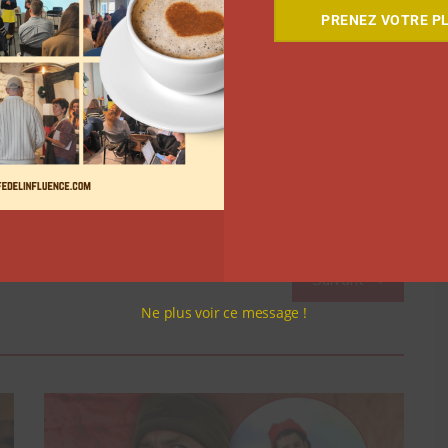
ux champignons ou encore pavlova aux fruits de la
PRENEZ VOTRE PL
une cuisine similaire pour tous les influenceurs
inutes. L’ensemble des vidéos seront publiées sur le
vaillé avec ce groupe d’influenceurs. Il est par
te imaginée par Diego Alary. Le chef propose un
 étoiles comté-chorizo
.
Suivant
Ne plus voir ce message !