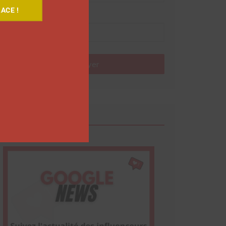
ACE !
Nom
Envoyer
Google News