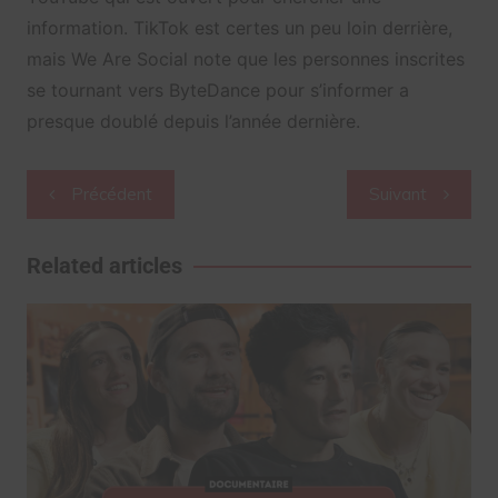
information. TikTok est certes un peu loin derrière,
mais We Are Social note que les personnes inscrites
se tournant vers ByteDance pour s’informer a
presque doublé depuis l’année dernière.
Navigation
Précédent
Suivant
de
l’article
Related articles