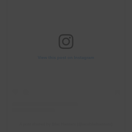
View this post on Instagram
A post shared by Bilal Hassani (@iambilalhassani)