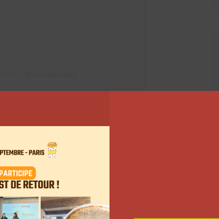
j Rocha (@aurelaskandaj)