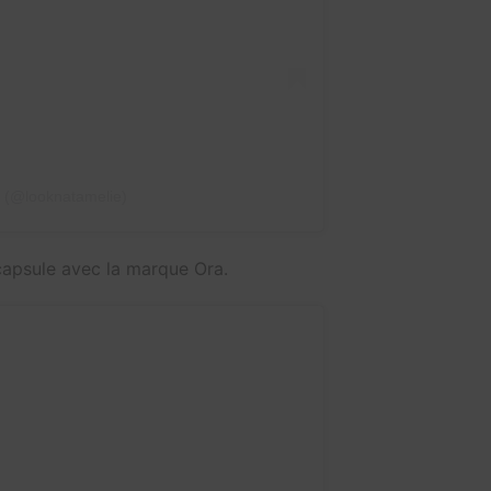
𝑬 (@looknatamelie)
capsule avec la marque Ora.