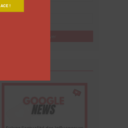
ACE !
Nom
Envoyer
Google News