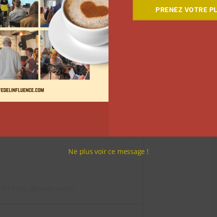
PRENEZ VOTRE PL
 Instagram
Ne plus voir ce message !
– So Andy (@andyrowski)