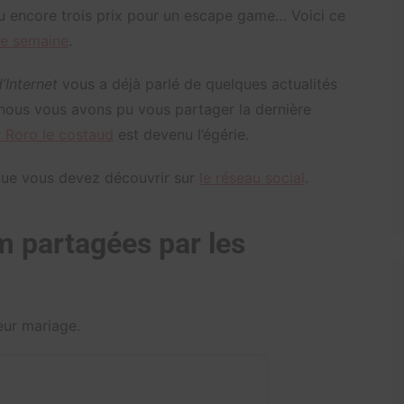
ou encore trois prix pour un escape game… Voici ce
te semaine
.
’Internet
vous a déjà parlé de quelques actualités
 nous vous avons pu vous partager la dernière
r Roro le costaud
est devenu l’égérie.
 que vous devez découvrir sur
le réseau social
.
m partagées par les
eur mariage.