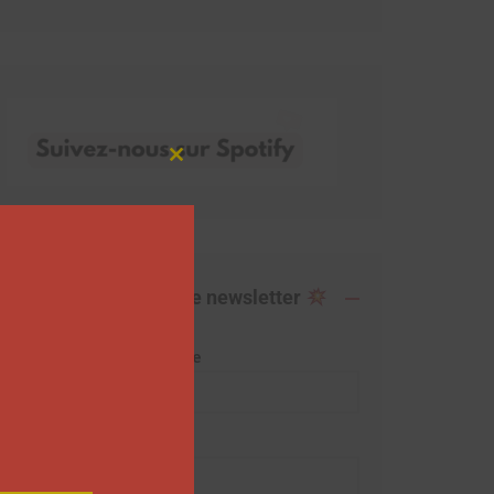
Close
this
module
Abonnez-vous à notre newsletter
Adresse de messagerie
Prénom