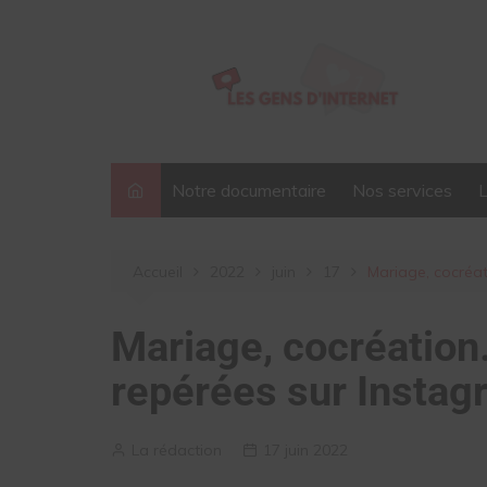
Aller
au
contenu
Notre documentaire
Nos services
Accueil
2022
juin
17
Mariage, cocréat
Mariage, cocréation
repérées sur Instag
La rédaction
17 juin 2022