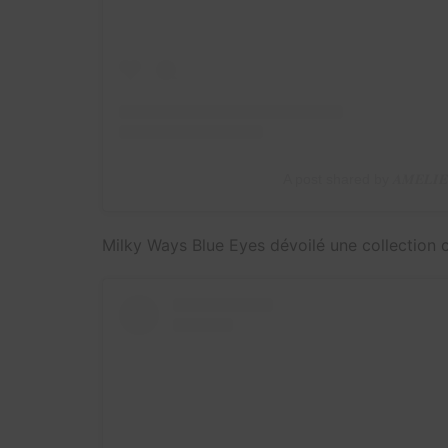
A post shared by 𝑨𝑴𝑬𝑳𝑰
Milky Ways Blue Eyes dévoilé une collection 