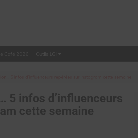
Le Café 2026
Outils LGI
Stellar, plateforme
d’influence tout-en-un
ion… 5 infos d’influenceurs repérées sur Instagram cette semaine
… 5 infos d’influenceurs
ram cette semaine