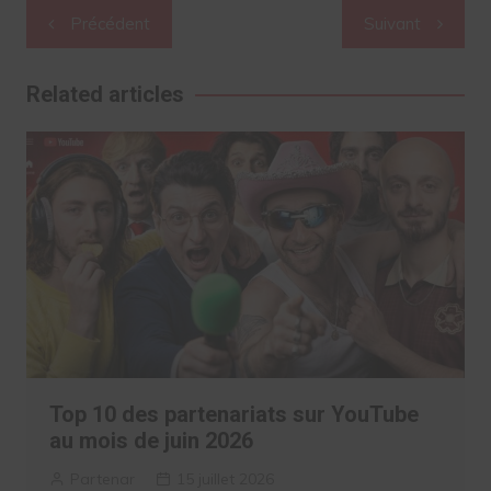
Navigation
Précédent
Suivant
de
l’article
Related articles
Top 10 des partenariats sur YouTube
au mois de juin 2026
Partenar
15 juillet 2026