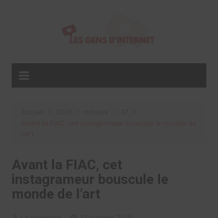
Aller
au
contenu
Accueil
2019
octobre
17
Avant la FIAC, cet instagrameur bouscule le monde de
l’art
Avant la FIAC, cet
instagrameur bouscule le
monde de l’art
La rédaction
17 octobre 2019