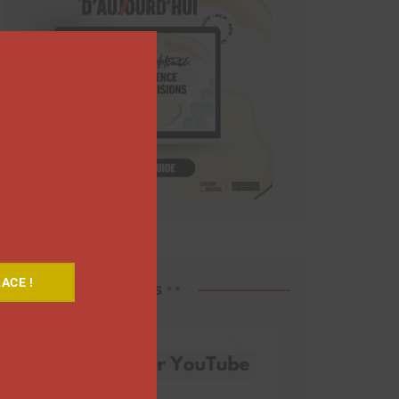
Close
this
module
ACE !
Découvrez nos vidéos