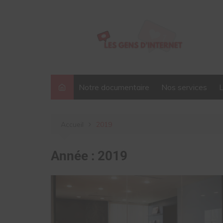
Aller
au
contenu
Notre documentaire
Nos services
Accueil
2019
Année :
2019