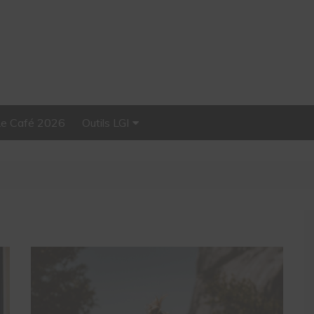
Le Café 2026
Outils LGI
Stellar, plateforme
d’influence tout-en-un