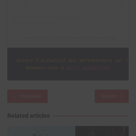
A post shared by Lena Situations (@lenamahfouf)
Suivez l'actualité des influenceurs sur
Twi
Abonnez-vous à
notre newsletter
Navigation
Précédent
Suivant
de
l’article
Related articles