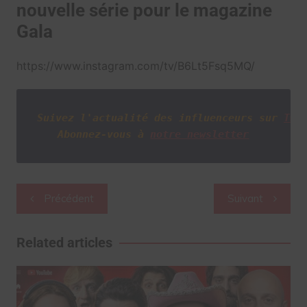
nouvelle série pour le magazine
Gala
https://www.instagram.com/tv/B6Lt5Fsq5MQ/
Suivez l'actualité des influenceurs sur
Twi
Abonnez-vous à
notre newsletter
Navigation
Précédent
Suivant
de
l’article
Related articles