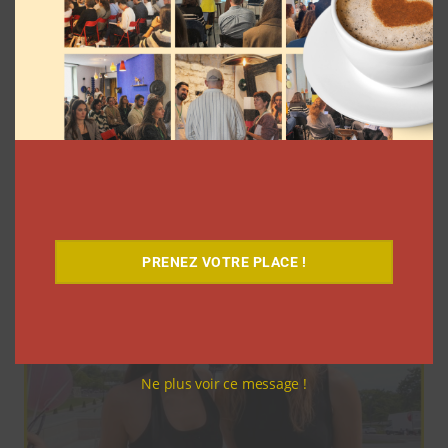
Elle s’inspire des vlogs d’août de Léna
Situations pour créer « Le RAB des
vlogs d’août »
La rédaction
4 août 2026
PRENEZ VOTRE PLACE !
Ne plus voir ce message !