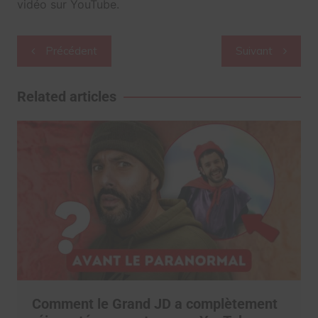
vidéo sur YouTube.
Navigation
Précédent
Suivant
de
l’article
Related articles
Comment le Grand JD a complètement