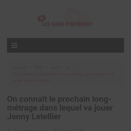
Aller
au
contenu
Accueil
2025
avril
11
On connaît le prochain long-métrage dans lequel va
jouer Jenny Letellier
On connaît le prochain long-
métrage dans lequel va jouer
Jenny Letellier
Clara Phelippeaux
11 avril 2025