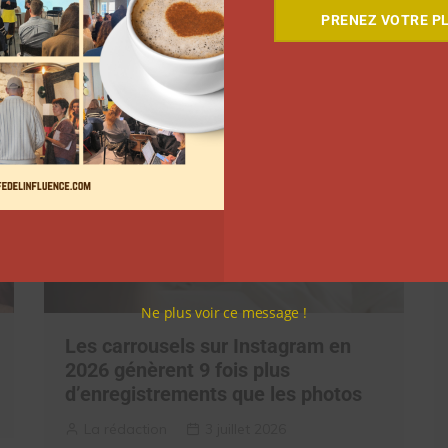
PRENEZ VOTRE PL
Ne plus voir ce message !
Les carrousels sur Instagram en
2026 génèrent 9 fois plus
d’enregistrements que les photos
La rédaction
3 juillet 2026