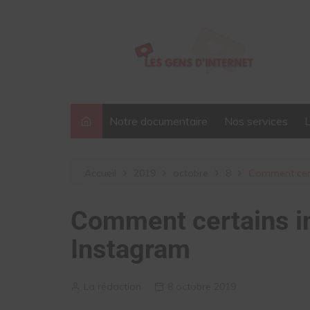
Aller
au
contenu
Notre documentaire
Nos services
Accueil
2019
octobre
8
Comment certa
Comment certains in
Instagram
La rédaction
8 octobre 2019