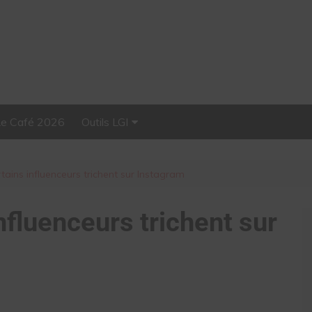
Le Café 2026
Outils LGI
Stellar, plateforme
d’influence tout-en-un
ins influenceurs trichent sur Instagram
fluenceurs trichent sur