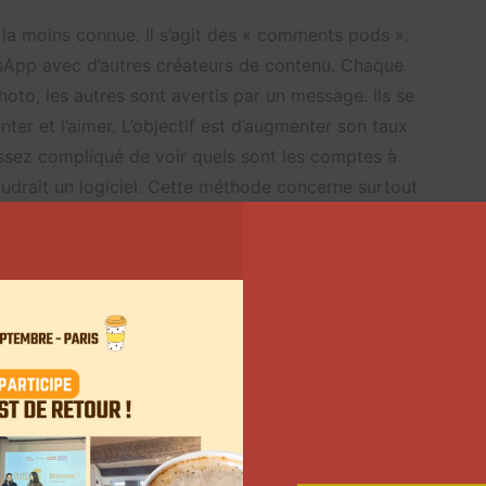
e la moins connue. Il s’agit des « comments pods ».
App avec d’autres créateurs de contenu. Chaque
hoto, les autres sont avertis par un message. Ils se
ter et l’aimer. L’objectif est d’augmenter son taux
assez compliqué de voir quels sont les comptes à
faudrait un logiciel. Cette méthode concerne surtout
ir recours.
.
es influenceurs sur
Twitter
Suivant