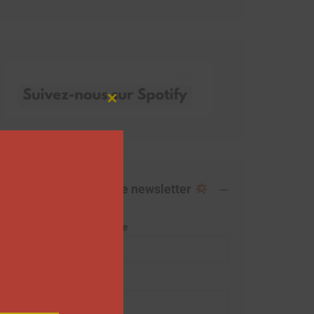
Close
this
module
Abonnez-vous à notre newsletter
Adresse de messagerie
Prénom