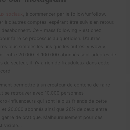
aux sociaux
, à commencer par le follow/unfollow.
r à d’autres comptes, espérant être suivis en retour.
s se désabonnent. Ce « mass following » est chez
our faire ce processus au quotidien. D’autres
es plus simples les uns que les autres: « wow »,
nt entre 20.000 et 100.000 abonnés sont adeptes de
 du secteur, il n’y a rien de frauduleux dans cette
ccord.
ement permettre à un créateur de contenu de faire
 peut se retrouver avec 10.000 personnes
cro-influenceurs qui sont le plus friands de cette
et 20.000 abonnés ainsi que 26% de ceux entre
e genre de pratique. Malheureusement pour ces
st visible…