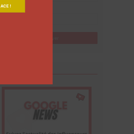
ACE !
Nom
Envoyer
Google News