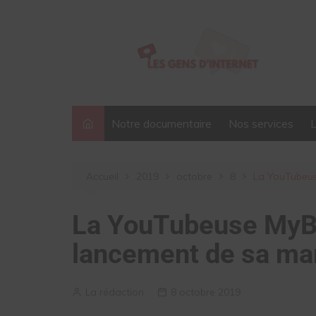
Aller
au
contenu
Notre documentaire
Nos services
Accueil
2019
octobre
8
La YouTubeus
La YouTubeuse MyBet
lancement de sa mar
La rédaction
8 octobre 2019