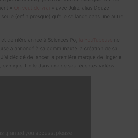
ment «
On veut du vrai
» avec Julie, alias Douze
st seule (enfin presque) qu’elle se lance dans une autre
 et dernière année à Sciences Po,
la YouTubeuse
ne
ouise a annoncé à sa communauté la création de sa
« J’ai décidé de lancer la première marque de lingerie
 explique-t-elle dans une de ses récentes vidéos.