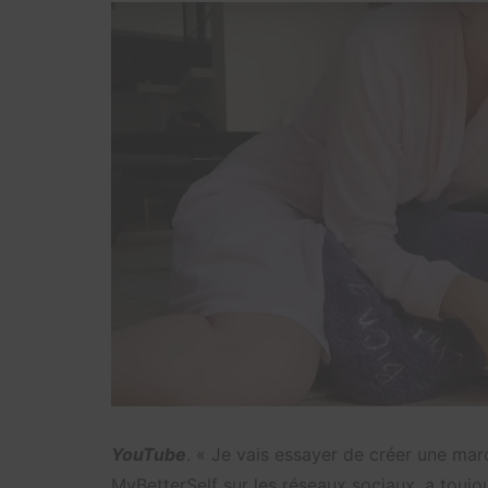
YouTube
. « Je vais essayer de créer une marq
MyBetterSelf sur les réseaux sociaux, a toujo