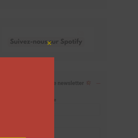
Close
this
module
Abonnez-vous à notre newsletter
Adresse de messagerie
Prénom