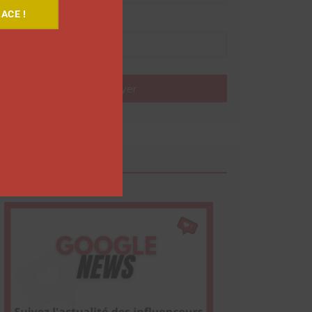
ACE !
Nom
Envoyer
Google News