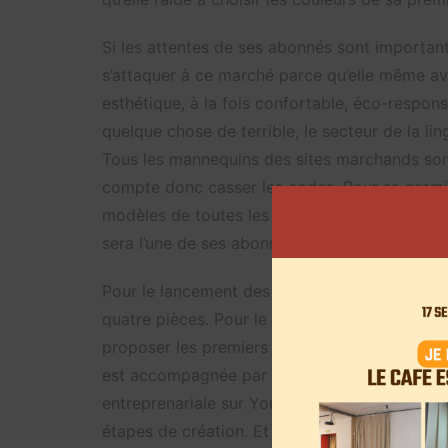
Si les attentes de ses abonnés sont importante
s’attaquer à ce marché parce qu’elle même ava
esthétique, à la fois confortable, éco-responsab
quelque chose de terrible, le secteur de la li
Tous les mannequins des sites marchands sont
compte donc casser les codes. Pour sa premiè
modèles de toutes les morphologies. La derni
sera l’une de ses abonnés.
Pour le lancement des premiers modèles, My
quatre pièces. Pour le moment, la production
proposer les premiers sous-vêtements avant N
est accompagnée par une styliste, Marion. Il e
entreprenariale sur YouTube. Avec « Etudiant
étapes de création. Et rien n’est simple!