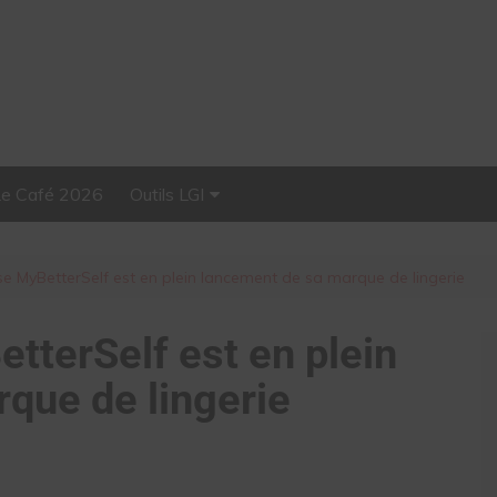
Le Café 2026
Outils LGI
Stellar, plateforme
d’influence tout-en-un
e MyBetterSelf est en plein lancement de sa marque de lingerie
terSelf est en plein
que de lingerie