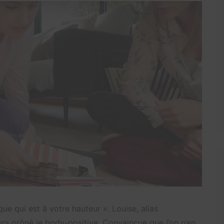
ue qui est à votre hauteur ». Louise, alias
urs prôné le body-positive. Convaincue que l’on n’en