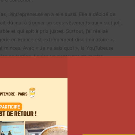
s, l’entrepreneuse en a elle aussi. Elle a décidé de
it dû mal à trouver un sous-vêtements qui « soit joli,
le et qui soit à prix justes. Surtout, j’ai réalisé
ngerie en France est extrêmement discriminatoire ».
 minces. Avec « Je ne sais quoi », la YouTubeuse
re collection, Louise va s’entourer de quatre
ère personne à faire partie de l’équipe de mannequin
BetterSelf a imaginé deux ensembles composés de
 n’est pas encore lancée. Louise espère pouvoir
oël. Pour mener à bien ce projet, la jeune femme
st d’ailleurs possible de suivre son aventure
e entrepreneure », Louise compte partager toutes les