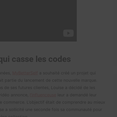
qui casse les codes
années,
MyBetterSelf
a souhaité créé un projet qui
ait partie du lancement de cette nouvelle marque.
s de ses futures clientes, Louise a décidé de les
 vidéo annonce,
l’influenceuse
leur a demandé leur
 le commerce. L’objectif était de comprendre au mieux
uise a sollicité une seconde fois sa communauté pour
ière collection.