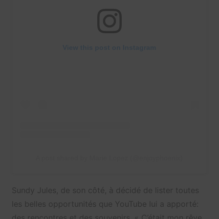
View this post on Instagram
A post shared by Marie Lopez (@enjoyphoenix)
Sundy Jules, de son côté, à décidé de lister toutes
les belles opportunités que YouTube lui a apporté:
des rencontres et des souvenirs. « C’était mon rêve,