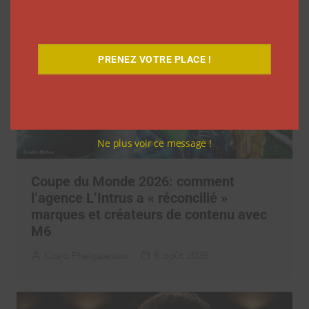
PRENEZ VOTRE PLACE !
Ne plus voir ce message !
Coupe du Monde 2026: comment
l’agence L’Intrus a « réconcilié »
marques et créateurs de contenu avec
M6
Clara Phelippeaux
6 août 2026