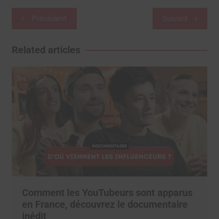
Navigation
Précédent
Suivant
de
l’article
Related articles
Comment les YouTubeurs sont apparus
en France, découvrez le documentaire
inédit