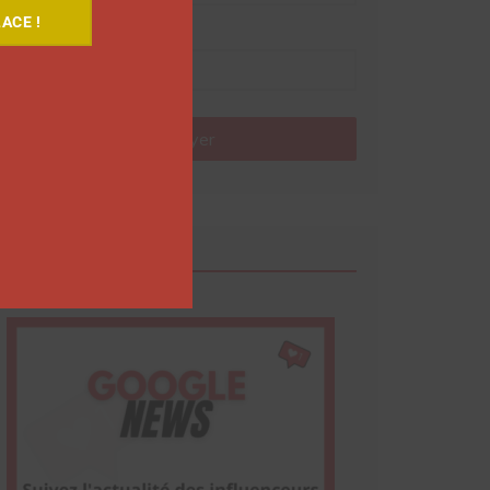
ACE !
Nom
Envoyer
Google News