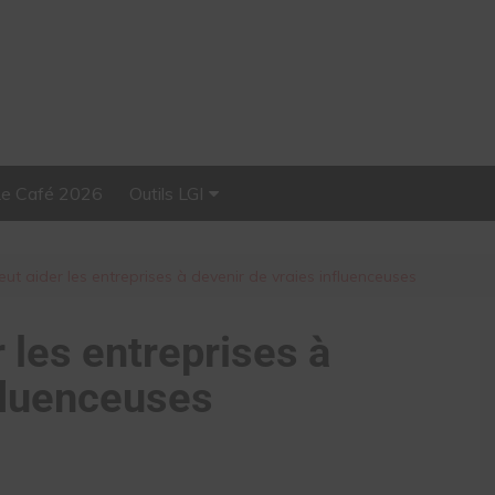
Le Café 2026
Outils LGI
Stellar, plateforme
d’influence tout-en-un
ut aider les entreprises à devenir de vraies influenceuses
 les entreprises à
nfluenceuses