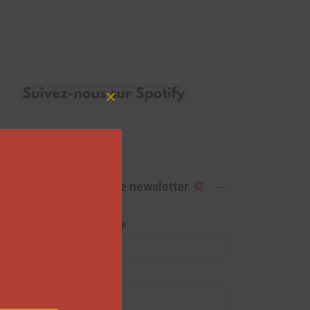
Close
this
module
Abonnez-vous à notre newsletter
Adresse de messagerie
Prénom