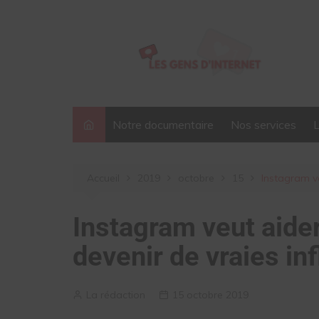
Aller
au
contenu
Notre documentaire
Nos services
Accueil
2019
octobre
15
Instagram ve
Instagram veut aider
devenir de vraies i
La rédaction
15 octobre 2019