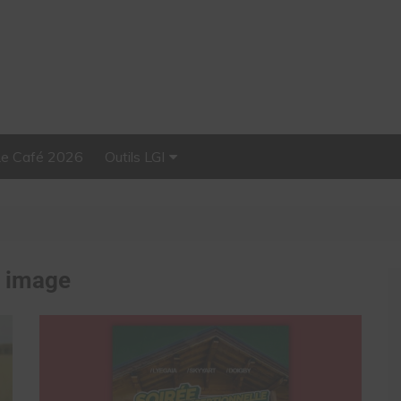
Le Café 2026
Outils LGI
Stellar, plateforme
d’influence tout-en-un
:
image