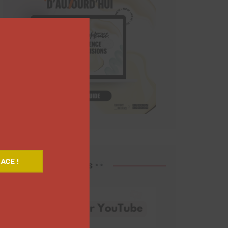
Close
this
module
ACE !
Découvrez nos vidéos