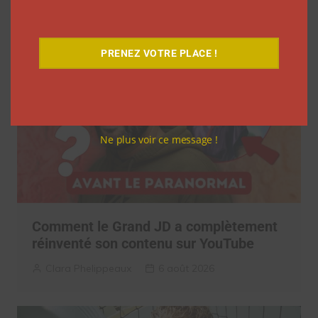
La rédaction
7 août 2026
PRENEZ VOTRE PLACE !
Ne plus voir ce message !
Comment le Grand JD a complètement
réinventé son contenu sur YouTube
Clara Phelippeaux
6 août 2026