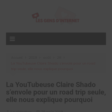
Aller
au
contenu
Accueil
2019
août
28
La YouTubeuse Claire Shado s’envole pour un road
trip seule, elle nous explique pourquoi
La YouTubeuse Claire Shado
s’envole pour un road trip seule,
elle nous explique pourquoi
La rédaction
28 août 2019