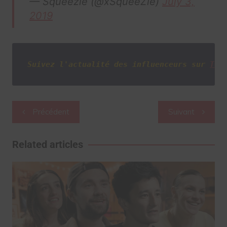
— Squeezie (@xSqueeZie)
July 3,
2019
Suivez l'actualité des influenceurs sur
Twi
Navigation
Précédent
Suivant
de
l’article
Related articles