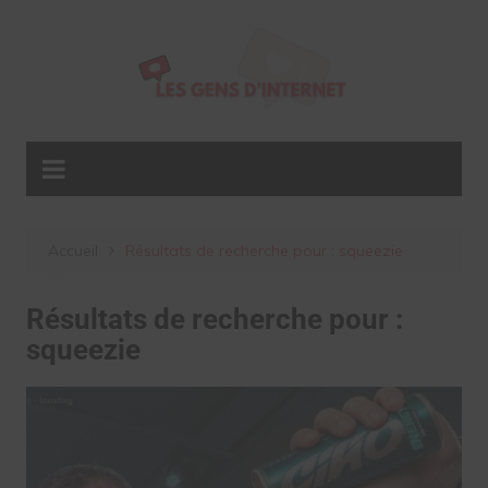
Aller
au
contenu
Accueil
Résultats de recherche pour : squeezie
Résultats de recherche pour :
squeezie