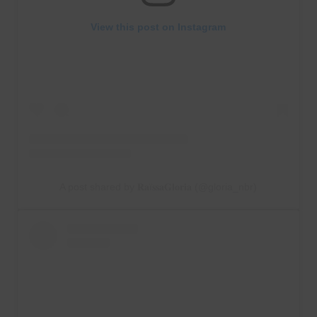
View this post on Instagram
A post shared by 𝐑𝐚ï𝐬𝐬𝐚𝐆𝐥𝐨𝐫𝐢𝐚 (@gloria_nbr)