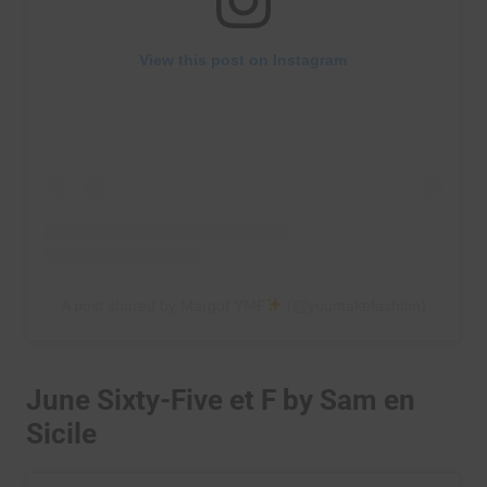
View this post on Instagram
A post shared by Margot YMF
(@youmakefashion)
June Sixty-Five et F by Sam en
Sicile