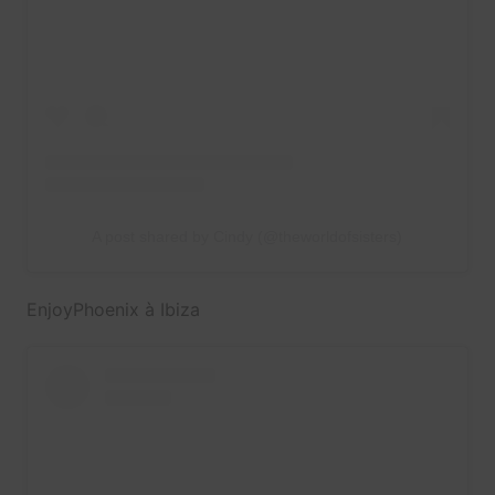
A post shared by Cindy (@theworldofsisters)
EnjoyPhoenix à Ibiza