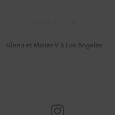
A post shared by Slow life
Famille
Pyrénées (@chloe_penderie)
Gloria et Mister V à Los Angeles