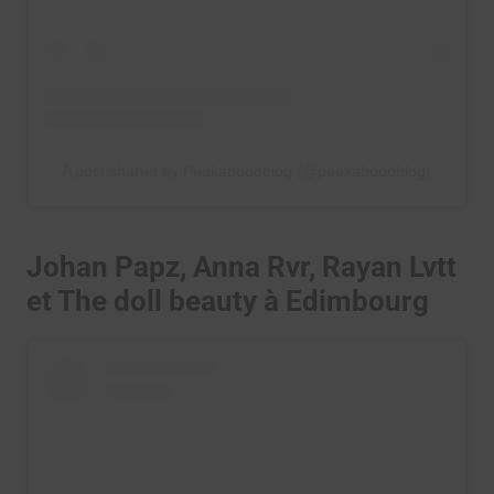
A post shared by Peekaboooblog (@peekaboooblog)
Johan Papz, Anna Rvr, Rayan Lvtt
et The doll beauty à Edimbourg