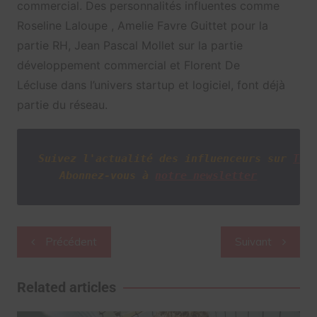
commercial. Des personnalités influentes comme
Roseline Laloupe , Amelie Favre Guittet
pour la
partie RH,
Jean Pascal Mollet
sur la partie
développement commercial et
Florent De
Lécluse
dans l’univers startup et logiciel, font déjà
partie du réseau.
Suivez l'actualité des influenceurs sur
Twi
Abonnez-vous à
notre newsletter
Navigation
Précédent
Suivant
de
l’article
Related articles