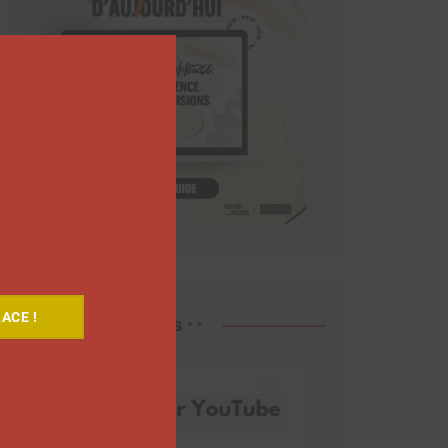
Close
this
module
ACE !
Découvrez nos vidéos