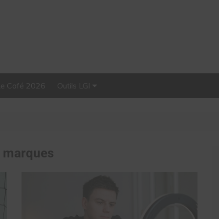
Le Café 2026
Outils LGI
Stellar, plateforme
d’influence tout-en-un
:
marques