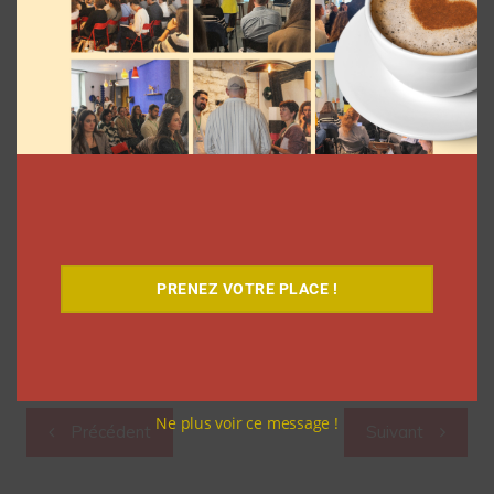
PRENEZ VOTRE PLACE !
Navigation
Ne plus voir ce message !
Précédent
Suivant
de
l’article