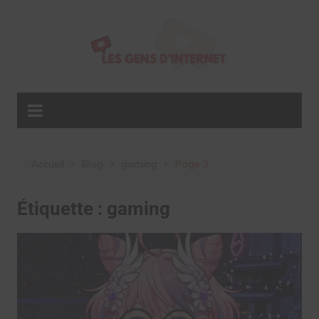
Aller
au
contenu
Accueil
Blog
gaming
Page 3
Étiquette :
gaming