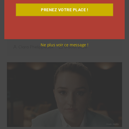
PRENEZ VOTRE PLACE !
Coupe du Monde 2026: comment
l’agence L’Intrus a « réconcilié »
marques et créateurs de contenu avec
M6
Ne plus voir ce message !
Clara Phelippeaux
6 août 2026