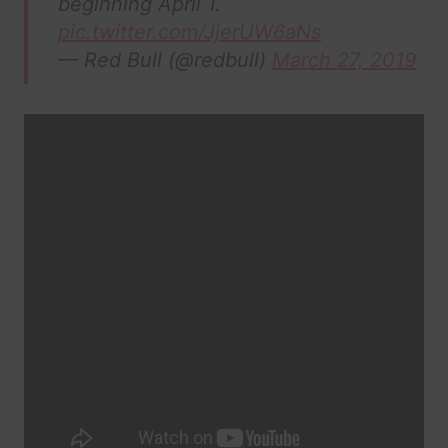
beginning April 1.
pic.twitter.com/JjerUW6aNs
— Red Bull (@redbull)
March 27, 2019