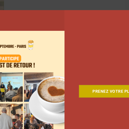
PRENEZ VOTRE PL
5
6
…
290
Suivant