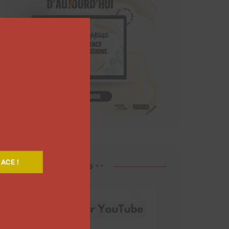
Close
this
module
ACE !
Découvrez nos vidéos