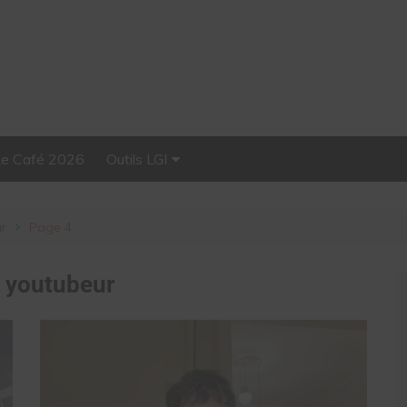
Le Café 2026
Outils LGI
Stellar, plateforme
d’influence tout-en-un
ur
Page 4
:
youtubeur