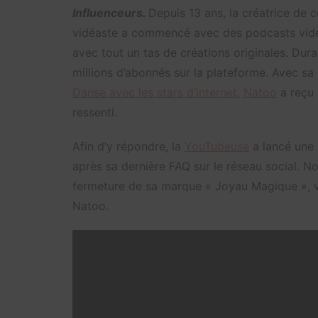
Influenceurs.
Depuis 13 ans, la créatrice de
vidéaste a commencé avec des podcasts vidéo
avec tout un tas de créations originales. Dura
millions d’abonnés sur la plateforme. Avec sa
Danse avec les stars d’internet
,
Natoo
a reçu 
ressenti.
Afin d’y répondre, la
YouTubeuse
a lancé une 
après sa dernière FAQ sur le réseau social. 
fermeture de sa marque « Joyau Magique », voi
Natoo.