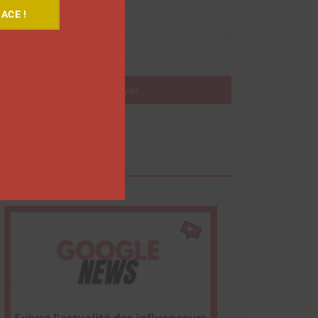
ACE !
Nom
Envoyer
Google News