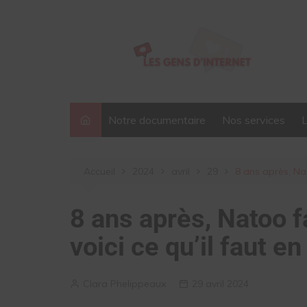
Aller
au
contenu
Notre documentaire
Nos services
Accueil
2024
avril
29
8 ans après, Nat
8 ans après, Natoo f
voici ce qu’il faut en
Clara Phelippeaux
29 avril 2024