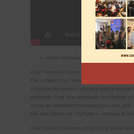
Natoo souhaite se lancer sur Twitch
C’est l’émission Danse avec les stars d’intern
Elle a d’abord eu l’idée de créer un podcast, 
créatrice de contenu souhaite mettre en place
participé. C’est plus spontané, on interagit a
chose de totalement nouveau pour moi, afin de
fais des vidéos sur YouTube », explique la cr
Pour l’instant, elle n’en dit pas trop sur la nat