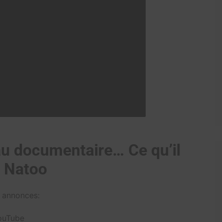
au documentaire… Ce qu’il
e Natoo
s annonces:
ouTube