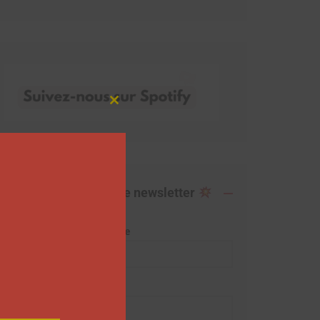
Close
this
module
Abonnez-vous à notre newsletter
Adresse de messagerie
Prénom