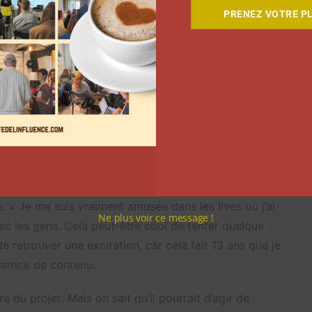
PRENEZ VOTRE PL
et qui a donné envie à Natoo de se lancer sur
Twitch
.
mais finalement, c’est bel et bien une émission que la
. « Je me suis vraiment amusée dans les lives où j’ai
Ne plus voir ce message !
vec les gens. Cela peut-être cool de tenter quelque
 retrouver une excitation, car cela fait 13 ans que je
éatrice de contenu.
ure du projet. Mais on sait qu’il pourrait d’agir de