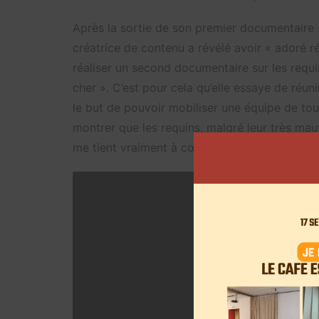
Après la sortie de son premier documentaire su
créatrice de contenu a révélé avoir « adoré r
réaliser un second documentaire sur les requin
cher ». C’est pour cela qu’elle essaye de réun
le but de pouvoir mobiliser une équipe de to
montrer que les requins, malgré leur très ma
me tient vraiment à cœur », affirme la
créatr