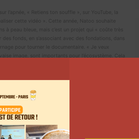
r l’apnée, « Retiens ton souffle », sur YouTube, la
éaliser cette vidéo ». Cette année, Natoo souhaite
s à peau bleue, mais c’est un projet qui « coûte très
ir des fonds, en s’associant avec des fondations, dans
urnage pour tourner le documentaire. « Je veux
uvaise image, sont importants pour l’écosystème. Cela
ice de contenu
.