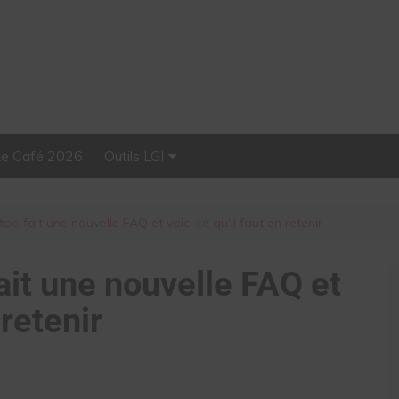
Le Café 2026
Outils LGI
Stellar, plateforme
d’influence tout-en-un
oo fait une nouvelle FAQ et voici ce qu’il faut en retenir
ait une nouvelle FAQ et
 retenir