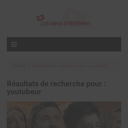
Aller
au
contenu
Accueil
Résultats de recherche pour : youtubeur
Résultats de recherche pour :
youtubeur