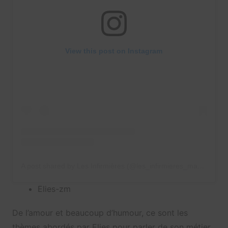
View this post on Instagram
A post shared by Les Infirmières (@les_infirmieres_macsf)
Elies-zm
De l’amour et beaucoup d’humour, ce sont les
thèmes abordés par Elies pour parler de son métier