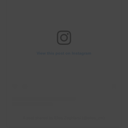
View this post on Instagram
A post shared by Elies Zoghlami (@elies_zm)