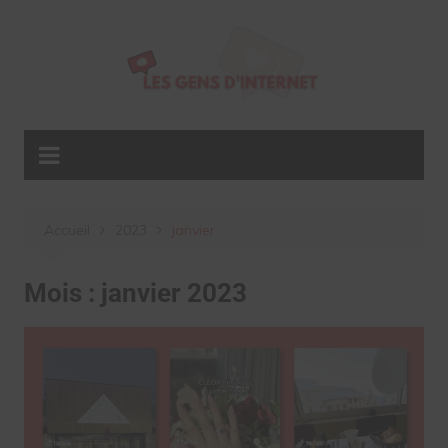
Aller
au
contenu
Accueil
2023
janvier
Mois :
janvier 2023